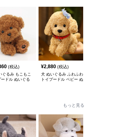
360
¥
2,880
¥
5,900
(税込)
(税込)
(税込)
いぐるみ もこもこ
犬 ぬいぐるみ ふわふわ
犬 ぬいぐるみ リアルな
プードル ぬいぐる
トイプードル ベビー ぬ
毛並みの動く犬ぬいぐる
いぐるみ
み
もっと見る