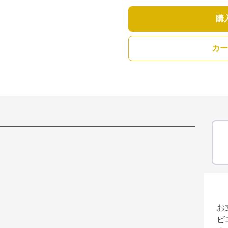
購
カー
お
ビ