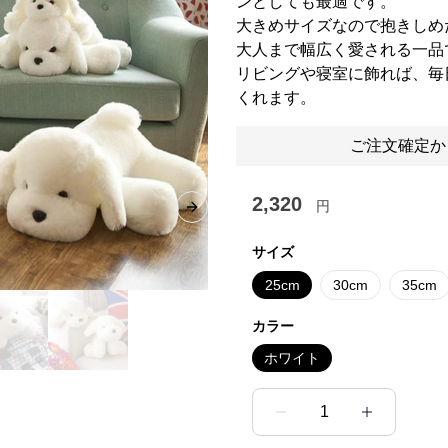
ンとしても最適です。
大きめサイズなので抱きしめ
大人まで幅広く愛される一品
リビングや寝室に飾れば、毎
くれます。
ご注文確定か
2,320
円
Next slide
サイズ
25cm
30cm
35cm
カラー
ホワイト
1