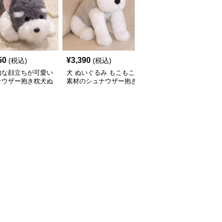
50
¥
3,390
¥
3,430
(税込)
(税込)
(税込)
的な顔立ちが可愛い
犬 ぬいぐるみ もこもこ
犬 ぬいぐるみ リアルな
ナウザー抱き枕犬ぬ
素材のシュナウザー抱き
表情のシュナウザーぬい
るみ
枕ぬいぐるみ
ぐるみ