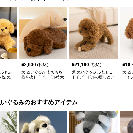
¥
2,640
¥
21,180
¥
10,
(税込)
(税込)
もふもふ
犬 ぬいぐるみ もちもち
犬 ぬいぐるみ ふわもこ
犬 ぬ
枕 ぬ
抱き枕トイプードル特大
トイプードルの癒しぬい
トイ
ぬいぐるみ
ぐるみ
み
ぬいぐるみ
のおすすめアイテム