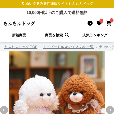
犬 ぬいぐるみ
専門通販サイト
もふもふドッグ
10,000
円以上のご購入で送料無料
0
0
もふもふドッグ
新着商品
商品を検索
人気ランキング
もふもふドッグ TOP
›
トイプードル ぬいぐるみの一覧
›
犬 ぬい
Previous slide
Ne