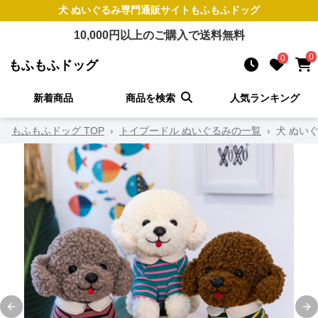
犬 ぬいぐるみ
専門通販サイト
もふもふドッグ
10,000
円以上のご購入で送料無料
0
0
もふもふドッグ
新着商品
商品を検索
人気ランキング
もふもふドッグ TOP
›
トイプードル ぬいぐるみの一覧
›
犬 ぬい
Previous slide
Ne