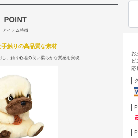
POINT
アイテム特徴
な手触りの高品質な素材
お
用し、触り心地の良い柔らかな質感を実現
ビ
応
P
P