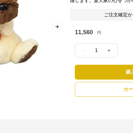
躍します。愛犬家の心をつか
ご注文確定か
Next slide
11,560
円
1
購
カー