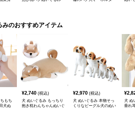
付きぬいぐるみ
るみ
のおすすめアイテム
¥
2,740
¥
2,970
¥
2,8
(税込)
(税込)
もちもち
犬 ぬいぐるみ もっちり
犬 ぬいぐるみ 本物そっ
犬 ぬ
田犬ぬ
抱き枕わんちゃんぬいぐ
くりなビーグル犬のぬい
垂れ
るみ
ぐるみ四サイズ展開
きな