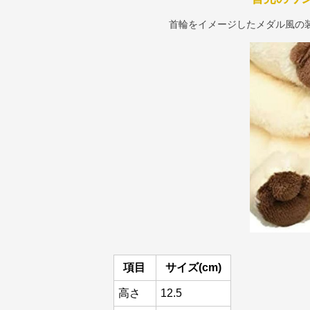
首輪をイメージしたメダル風の
項目
サイズ(cm)
高さ
12.5