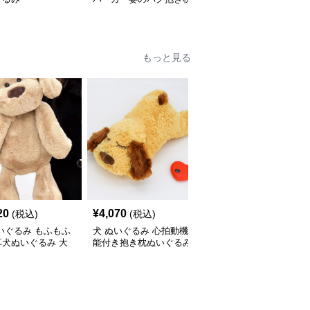
ぬいぐるみ
もっと見る
20
¥
4,070
¥
2,870
(税込)
(税込)
(税込)
いぐるみ もふもふ
犬 ぬいぐるみ 心拍動機
犬 ぬいぐるみ もちもち
耳犬ぬいぐるみ 大
能付き抱き枕ぬいぐるみ
コーギーぬいぐるみ抱き
お鼻がかわいい
枕