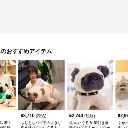
み
のおすすめアイテム
¥
3,710
¥
2,240
¥
2,9
(税込)
(税込)
み 着ぐ
もちもちパグ犬の大きな
犬 ぬいぐるみ 星付き首
ふせ
物変身
抱き枕パグぬいぐるみ
輪のパグ犬キーホルダー
ぬい