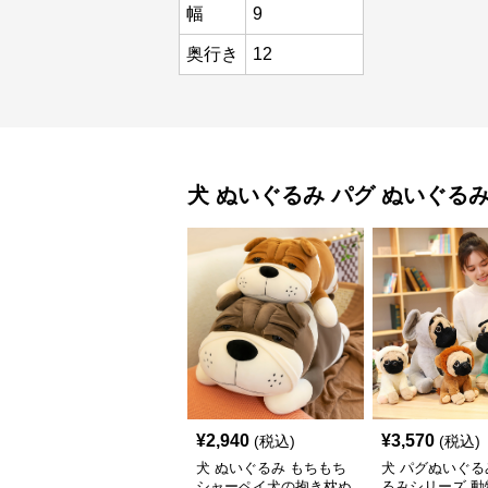
幅
9
奥行き
12
犬 ぬいぐるみ
パグ ぬいぐる
¥
2,940
¥
3,570
(税込)
(税込)
犬 ぬいぐるみ もちもち
犬 パグぬいぐる
シャーペイ犬の抱き枕ぬ
るみシリーズ 動