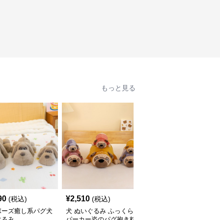
もっと見る
90
¥
2,510
¥
2,550
(税込)
(税込)
(税込)
ポーズ癒し系パグ犬
犬 ぬいぐるみ ふっくら
犬 ぬいぐるみ ごろ寝ポ
ぐるみ
パーカー姿のパグ抱き枕
ーズのパグぬいぐるみ