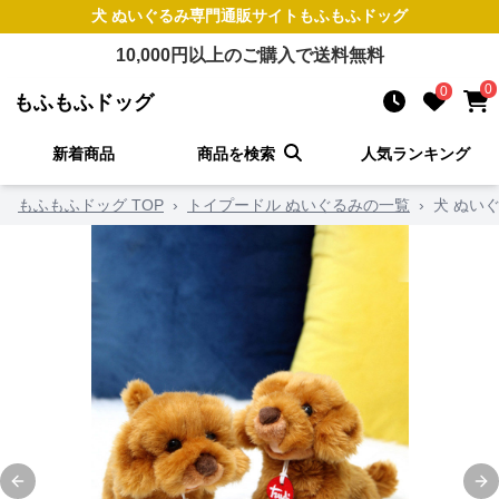
犬 ぬいぐるみ
専門通販サイト
もふもふドッグ
10,000
円以上のご購入で送料無料
0
0
もふもふドッグ
新着商品
商品を検索
人気ランキング
もふもふドッグ TOP
›
トイプードル ぬいぐるみの一覧
›
犬 ぬい
Previous slide
Ne