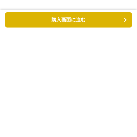
購入画面に進む
もふもふドッグ
について
利用規約
プライバシー