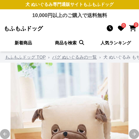
犬 ぬいぐるみ
専門通販サイト
もふもふドッグ
10,000
円以上のご購入で送料無料
0
0
もふもふドッグ
新着商品
商品を検索
人気ランキング
もふもふドッグ TOP
›
パグ ぬいぐるみの一覧
›
犬 ぬいぐるみ 
Previous slide
Ne