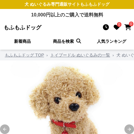
犬 ぬいぐるみ
専門通販サイト
もふもふドッグ
10,000
円以上のご購入で送料無料
0
0
もふもふドッグ
新着商品
商品を検索
人気ランキング
もふもふドッグ TOP
›
トイプードル ぬいぐるみの一覧
›
犬 ぬい
Previous slide
Ne