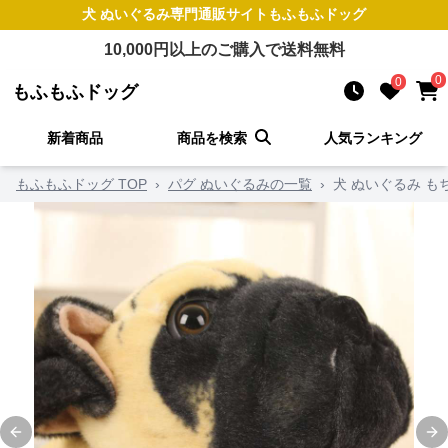
犬 ぬいぐるみ
専門通販サイト
もふもふドッグ
10,000
円以上のご購入で送料無料
0
0
もふもふドッグ
新着商品
商品を検索
人気ランキング
もふもふドッグ TOP
›
パグ ぬいぐるみの一覧
›
犬 ぬいぐるみ 
Previous slide
Ne