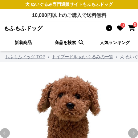
犬 ぬいぐるみ
専門通販サイト
もふもふドッグ
10,000
円以上のご購入で送料無料
0
0
もふもふドッグ
新着商品
商品を検索
人気ランキング
もふもふドッグ TOP
›
トイプードル ぬいぐるみの一覧
›
犬 ぬい
Previous slide
Ne