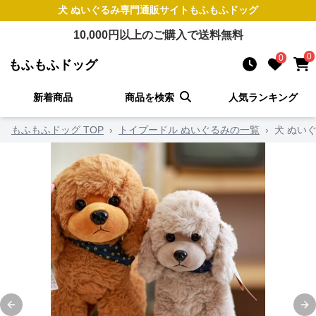
犬 ぬいぐるみ
専門通販サイト
もふもふドッグ
10,000
円以上のご購入で送料無料
0
0
もふもふドッグ
新着商品
商品を検索
人気ランキング
もふもふドッグ TOP
›
トイプードル ぬいぐるみの一覧
›
犬 ぬい
Previous slide
Ne