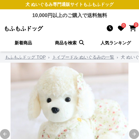
犬 ぬいぐるみ
専門通販サイト
もふもふドッグ
10,000
円以上のご購入で送料無料
0
0
もふもふドッグ
新着商品
商品を検索
人気ランキング
もふもふドッグ TOP
›
トイプードル ぬいぐるみの一覧
›
犬 ぬい
Previous slide
Ne