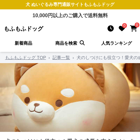
犬 ぬいぐるみ
専門通販サイト
もふもふドッグ
10,000
円以上のご購入で送料無料
0
0
もふもふドッグ
新着商品
商品を検索
人気ランキング
もふもふドッグ TOP
›
記事一覧
›
犬のしつけにも役立つ！愛犬の