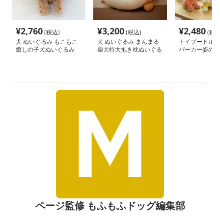
¥
2,760
¥
3,200
¥
2,480
(税込)
(税込)
(税込
犬 ぬいぐるみ もこもこ
犬 ぬいぐるみ まんまる
トイプードルぬ
癒しの子犬ぬいぐるみ
柴犬特大抱き枕ぬいぐる
パーカー姿のも
み
ページ監修 もふもふドッグ編集部