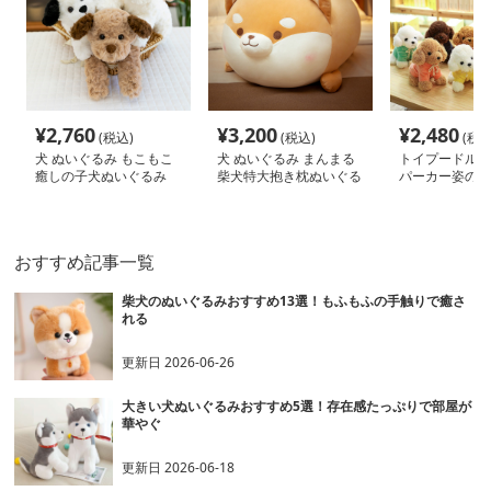
¥
2,760
¥
3,200
¥
2,480
(税込)
(税込)
(税込
犬 ぬいぐるみ もこもこ
犬 ぬいぐるみ まんまる
トイプードルぬ
癒しの子犬ぬいぐるみ
柴犬特大抱き枕ぬいぐる
パーカー姿のも
み
おすすめ記事一覧
柴犬のぬいぐるみおすすめ13選！もふもふの手触りで癒さ
れる
更新日
2026-06-26
大きい犬ぬいぐるみおすすめ5選！存在感たっぷりで部屋が
華やぐ
更新日
2026-06-18