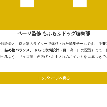
ページ監修 もふもふドッグ編集部
ン経験者と、愛犬家のライターで構成された編集チームです。
毛並
ィ
、
詰め物バランス
、 さらに
表情設計
（目・鼻・口の配置）まで一
選べるよう、サイズ感・色選び・お手入れのポイントを 写真つきで
トップページへ戻る