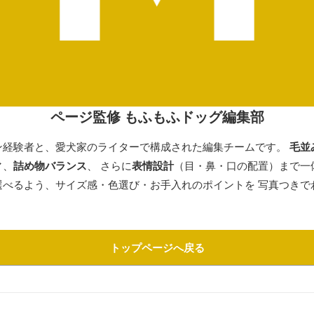
ページ監修 もふもふドッグ編集部
ン経験者と、愛犬家のライターで構成された編集チームです。
毛並
ィ
、
詰め物バランス
、 さらに
表情設計
（目・鼻・口の配置）まで一
選べるよう、サイズ感・色選び・お手入れのポイントを 写真つきで
トップページへ戻る