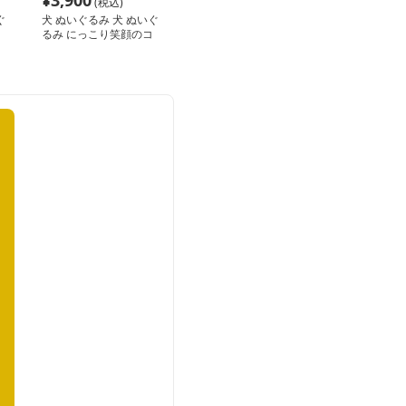
¥
3,900
(税込)
ぐ
犬 ぬいぐるみ 犬 ぬいぐ
るみ にっこり笑顔のコ
ギーぬいぐるみ