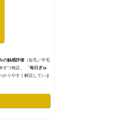
みの触感評価
（短毛／中毛
体ずつ検証。 「
毎日ぎゅ
わかりやすく解説していま