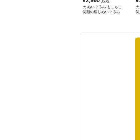
¥
2,860
¥
(税込)
犬 ぬいぐるみ もこもこ
犬
笑顔の癒しぬいぐるみ
笑