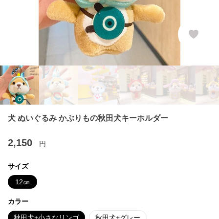
犬 ぬいぐるみ かぶりもの秋田犬キーホルダー
2,150
円
サイズ
12㎝
カラー
秋田犬+小さなリンゴ
秋田犬+グレー