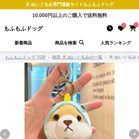
犬 ぬいぐるみ
専門通販サイト
もふもふドッグ
10,000
円以上のご購入で送料無料
0
0
もふもふドッグ
新着商品
商品を検索
人気ランキング
もふもふドッグ TOP
›
秋田 犬 ぬいぐるみの一覧
›
犬 ぬいぐるみ
Previous slide
Ne