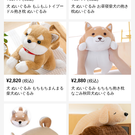
犬 ぬいぐるみ もふもふトイプー
犬 ぬいぐるみ お昼寝柴犬の抱き
ドル抱き枕 ぬいぐるみ
枕ぬいぐるみ
¥
2,820
¥
2,880
(税込)
(税込)
犬 ぬいぐるみ もちもちまんまる
犬 ぬいぐるみ もちもち抱き枕
柴犬ぬいぐるみ
なごみ秋田犬ぬいぐるみ