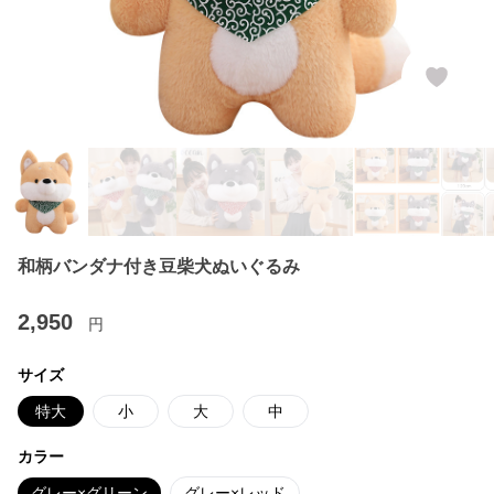
和柄バンダナ付き豆柴犬ぬいぐるみ
2,950
円
サイズ
特大
小
大
中
カラー
グレー×グリーン
グレー×レッド