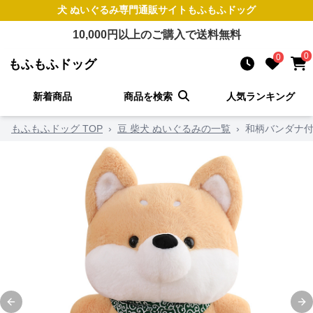
犬 ぬいぐるみ
専門通販サイト
もふもふドッグ
10,000
円以上のご購入で送料無料
0
0
もふもふドッグ
新着商品
商品を検索
人気ランキング
もふもふドッグ TOP
›
豆 柴犬 ぬいぐるみの一覧
›
和柄バンダナ
Previous slide
Ne