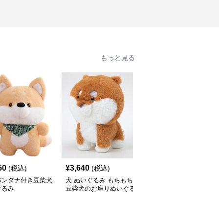
もっと見る
50
¥
3,640
¥
3,470
(税込)
(税込)
(税込)
バンダナ付き豆柴犬
犬 ぬいぐるみ もちもち
犬 ぬいぐるみ 変身コス
ぐるみ
豆柴犬のお座りぬいぐる
チューム付き豆柴犬ぬい
み
ぐるみ