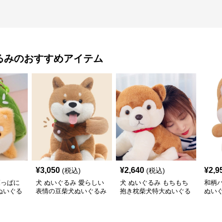
るみ
のおすすめアイテム
¥
3,050
¥
2,640
¥
2,9
(税込)
(税込)
葉っぱに
犬 ぬいぐるみ 愛らしい
犬 ぬいぐるみ もちもち
和柄
ぬいぐる
表情の豆柴犬ぬいぐるみ
抱き枕柴犬特大ぬいぐる
ぬい
み