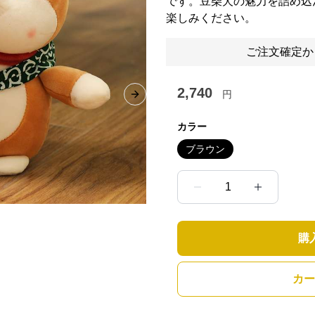
です。豆柴犬の魅力を詰め込
楽しみください。
ご注文確定か
2,740
円
Next slide
カラー
ブラウン
1
購
カー