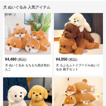
犬 ぬいぐるみ 人気アイテム
¥
4,480
¥
4,050
(税込)
(税込)
犬 ぬいぐるみ もちもち抱き枕わ
犬 もふもふトイプードルぬいぐ
んこ
るみ 親子セット