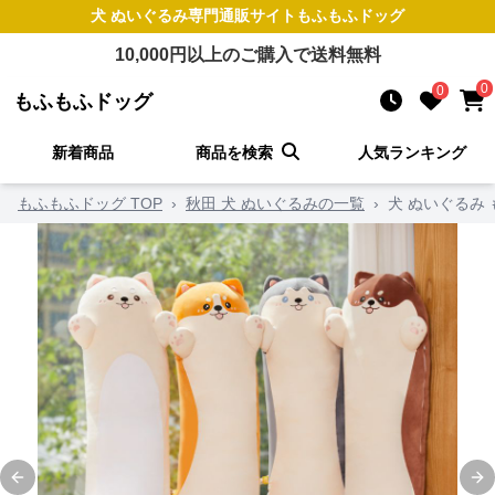
犬 ぬいぐるみ
専門通販サイト
もふもふドッグ
10,000
円以上のご購入で送料無料
0
0
もふもふドッグ
新着商品
商品を検索
人気ランキング
もふもふドッグ TOP
›
秋田 犬 ぬいぐるみの一覧
›
犬 ぬいぐるみ
Previous slide
Ne