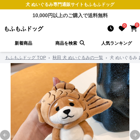
犬 ぬいぐるみ
専門通販サイト
もふもふドッグ
10,000
円以上のご購入で送料無料
0
0
もふもふドッグ
新着商品
商品を検索
人気ランキング
もふもふドッグ TOP
›
秋田 犬 ぬいぐるみの一覧
›
犬 ぬいぐるみ
Previous slide
Ne