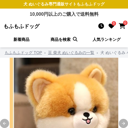
犬 ぬいぐるみ
専門通販サイト
もふもふドッグ
10,000
円以上のご購入で送料無料
0
0
もふもふドッグ
新着商品
商品を検索
人気ランキング
もふもふドッグ TOP
›
豆 柴犬 ぬいぐるみの一覧
›
犬 ぬいぐるみ
Previous slide
Ne