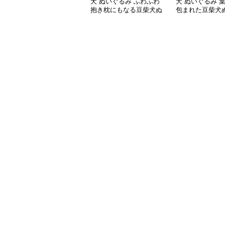
犬 ぬいぐるみ ふわふわ
犬 ぬいぐるみ 
抱き枕にもなる豆柴犬ぬ
包まれた豆柴犬
いぐるみ特大サイズ
み