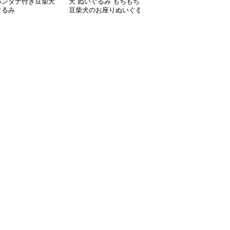
バンダナ付き豆柴犬
犬 ぬいぐるみ もちもち
犬 ぬいぐるみ 変身コス
ぐるみ
豆柴犬のお座りぬいぐる
チューム付き豆柴犬ぬい
み
ぐるみ