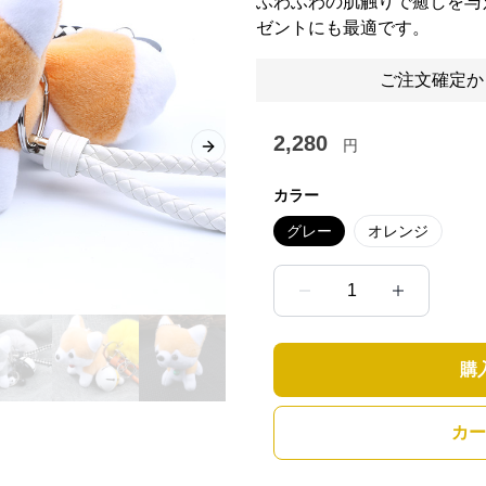
ふわふわの肌触りで癒しを与
ゼントにも最適です。
ご注文確定か
2,280
円
Next slide
カラー
グレー
オレンジ
1
購
カー