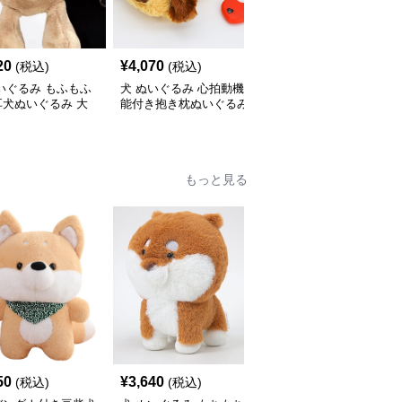
20
¥
4,070
¥
2,870
(税込)
(税込)
(税込)
いぐるみ もふもふ
犬 ぬいぐるみ 心拍動機
犬 ぬいぐるみ もちもち
耳犬ぬいぐるみ 大
能付き抱き枕ぬいぐるみ
コーギーぬいぐるみ抱き
お鼻がかわいい
枕
もっと見る
50
¥
3,640
¥
3,470
(税込)
(税込)
(税込)