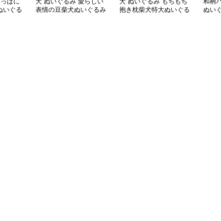
葉っぱに
犬 ぬいぐるみ 愛らしい
犬 ぬいぐるみ もちもち
和柄
ぬいぐる
表情の豆柴犬ぬいぐるみ
抱き枕柴犬特大ぬいぐる
ぬい
み