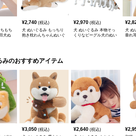
¥
2,740
¥
2,970
¥
2,8
(税込)
(税込)
もちもち
犬 ぬいぐるみ もっちり
犬 ぬいぐるみ 本物そっ
犬 ぬ
田犬ぬ
抱き枕わんちゃんぬいぐ
くりなビーグル犬のぬい
垂れ
るみ
ぐるみ四サイズ展開
きな
るみ
のおすすめアイテム
¥
3,050
¥
2,640
¥
2,9
(税込)
(税込)