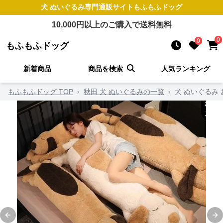
犬 ぬいぐるみ
専門通販サイト
もふもふドッグ
10,000
円以上のご購入で送料無料
0
0
もふもふドッグ
新着商品
商品を検索
人気ランキング
もふもふドッグ TOP
›
秋田 犬 ぬいぐるみの一覧
›
犬 ぬいぐるみ
Previous slide
Ne