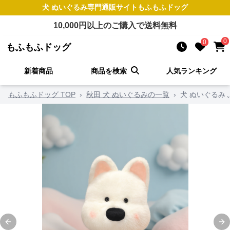
犬 ぬいぐるみ
専門通販サイト
もふもふドッグ
10,000
円以上のご購入で送料無料
0
0
もふもふドッグ
新着商品
商品を検索
人気ランキング
もふもふドッグ TOP
›
秋田 犬 ぬいぐるみの一覧
›
犬 ぬいぐるみ
Previous slide
Ne