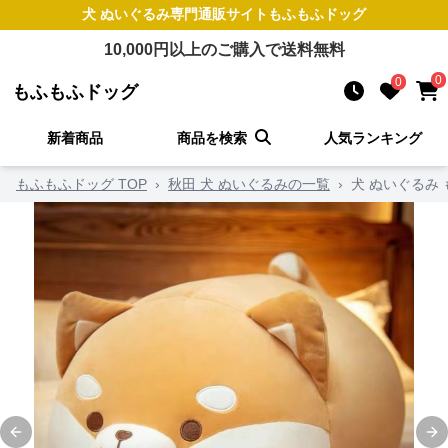
犬 ぬいぐるみ
専門通販サイト
もふもふドッグ
10,000
円以上のご購入で送料無料
0
0
もふもふドッグ
新着商品
商品を検索
人気ランキング
もふもふドッグ TOP
›
秋田 犬 ぬいぐるみの一覧
›
犬 ぬいぐるみ
Previous slide
Ne