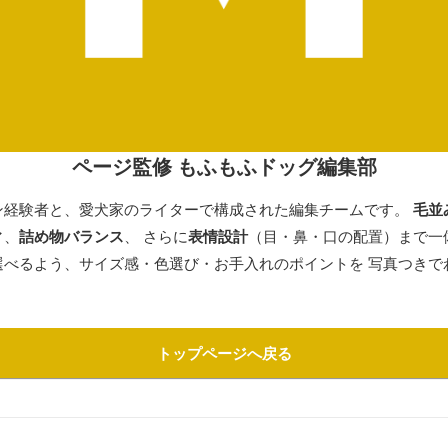
ページ監修 もふもふドッグ編集部
ン経験者と、愛犬家のライターで構成された編集チームです。
毛並
ィ
、
詰め物バランス
、 さらに
表情設計
（目・鼻・口の配置）まで一
選べるよう、サイズ感・色選び・お手入れのポイントを 写真つきで
トップページへ戻る