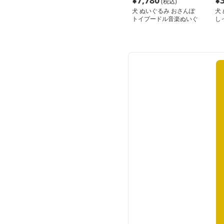
¥
7,780
¥
(税込)
犬 ぬいぐるみ おさんぽ
犬
トイプードル音楽ぬいぐ
し
るみ
ル