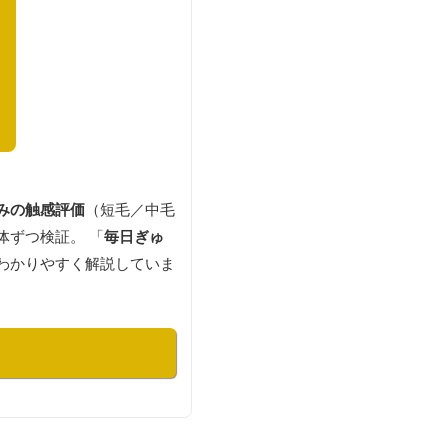
みの触感評価
（短毛／中毛
体ずつ検証。 「
毎日ぎゅ
わかりやすく解説していま