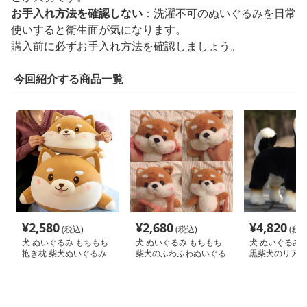
お手入れ方法を確認しない
：洗濯不可のぬいぐるみを日常
使いすると衛生面が気になります。
購入前に必ずお手入れ方法を確認しましょう。
今回紹介する商品一覧
¥
2,580
¥
2,680
¥
4,820
(税込)
(税込)
(税込
犬 ぬいぐるみ もちもち
犬 ぬいぐるみ もちもち
犬 ぬいぐるみ 
抱き枕 柴犬ぬいぐるみ
柴犬のふわふわぬいぐる
黒柴犬のリアル
み
み