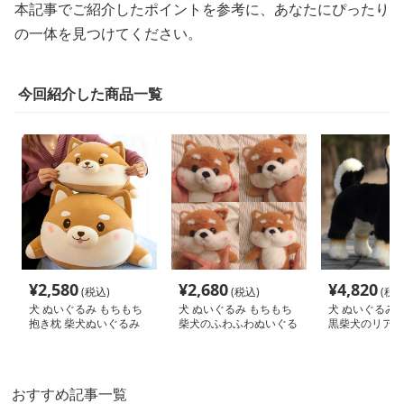
本記事でご紹介したポイントを参考に、あなたにぴったり
の一体を見つけてください。
今回紹介した商品一覧
¥
2,580
¥
2,680
¥
4,820
(税込)
(税込)
(税込
犬 ぬいぐるみ もちもち
犬 ぬいぐるみ もちもち
犬 ぬいぐるみ 
抱き枕 柴犬ぬいぐるみ
柴犬のふわふわぬいぐる
黒柴犬のリアル
み
み
おすすめ記事一覧