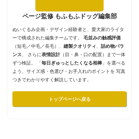
ページ監修 もふもふドッグ編集部
ぬいぐるみ企画・デザイン経験者と、愛犬家のライタ
ーで構成された編集チームです。
毛並みの触感評価
（短毛／中毛／長毛）、
縫製クオリティ
、
詰め物バラ
ンス
、 さらに
表情設計
（目・鼻・口の配置）まで一体
ずつ検証。 「
毎日ぎゅっとしたくなる相棒
」を選べる
よう、サイズ感・色選び・お手入れのポイントを 写真
つきでわかりやすく解説しています。
トップページへ戻る