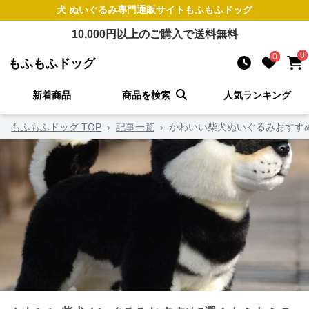
犬 ぬいぐるみ
専門通販サイト
もふもふドッグ
10,000
円以上のご購入で送料無料
0
0
もふもふドッグ
新着商品
商品を検索
人気ランキング
もふもふドッグ TOP
›
記事一覧
›
かわいい柴犬ぬいぐるみおすす