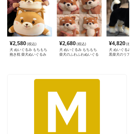
¥
2,580
¥
2,680
¥
4,820
(税込)
(税込)
(税込
犬 ぬいぐるみ もちもち
犬 ぬいぐるみ もちもち
犬 ぬいぐるみ 
抱き枕 柴犬ぬいぐるみ
柴犬のふわふわぬいぐる
黒柴犬のリアル
み
み