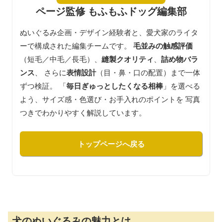
ページ監修 もふもふドッグ編集部
ぬいぐるみ企画・デザイン経験者と、愛犬家のライタ
ーで構成された編集チームです。
毛並みの触感評価
（短毛／中毛／長毛）、
縫製クオリティ
、
詰め物バラ
ンス
、 さらに
表情設計
（目・鼻・口の配置）まで一体
ずつ検証。 「
毎日ぎゅっとしたくなる相棒
」を選べる
よう、サイズ感・色選び・お手入れのポイントを 写真
つきでわかりやすく解説しています。
トップページへ戻る
犬のぬいぐるみの魅力とは