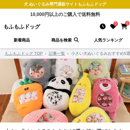
犬 ぬいぐるみ
専門通販サイト
もふもふドッグ
10,000
円以上のご購入で送料無料
0
0
もふもふドッグ
新着商品
商品を検索
人気ランキング
もふもふドッグ TOP
›
記事一覧
›
小さい犬ぬいぐるみおすすめ5