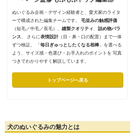
ぬいぐるみ企画・デザイン経験者と、愛犬家のライタ
ーで構成された編集チームです。
毛並みの触感評価
（短毛／中毛／長毛）、
縫製クオリティ
、
詰め物バラ
ンス
、 さらに
表情設計
（目・鼻・口の配置）まで一体
ずつ検証。 「
毎日ぎゅっとしたくなる相棒
」を選べる
よう、サイズ感・色選び・お手入れのポイントを 写真
つきでわかりやすく解説しています。
トップページへ戻る
犬のぬいぐるみの魅力とは