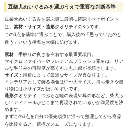
豆柴犬ぬいぐるみを選ぶうえで重要な判断基準
豆柴犬ぬいぐるみを選ぶ際に最初に確認すべきポイント
は、
素材・サイズ・造形クオリティ
の3つです。
この3点を基準に選ぶことで、購入後の「思っていたのと
違う」という後悔を大幅に防げます。
素材
：手触りの良さを左右する最重要項目。
マイクロファイバーやプレミアムプラッシュ素材は、リア
ルな毛並みの再現度が高くもふもふ感が長続きします。
サイズ
：用途によって最適なサイズが異なります。
インテリアとして飾る場合は中〜大サイズ、持ち歩きや贈
り物には小サイズが扱いやすいです。
造形クオリティ
：つぶらな瞳の表現や耳の形など、柴犬ら
しいディテールがどこまで再現されているかが満足度を決
めます。
まずこの3点を自分の優先順位に沿って整理してから商品
を比較すると、選択がスムーズになります。