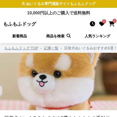
犬 ぬいぐるみ
専門通販サイト
もふもふドッグ
10,000
円以上のご購入で送料無料
0
0
もふもふドッグ
新着商品
商品を検索
人気ランキング
もふもふドッグ TOP
›
記事一覧
›
豆柴犬ぬいぐるみおすすめ5選