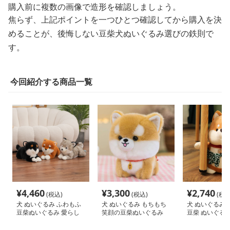
購入前に複数の画像で造形を確認しましょう。
焦らず、上記ポイントを一つひとつ確認してから購入を決
めることが、後悔しない豆柴犬ぬいぐるみ選びの鉄則で
す。
今回紹介する商品一覧
¥
4,460
¥
3,300
¥
2,740
(税込)
(税込)
(税込
犬 ぬいぐるみ ふわもふ
犬 ぬいぐるみ もちもち
犬 ぬいぐるみ 
豆柴ぬいぐるみ 愛らし
笑顔の豆柴ぬいぐるみ
豆柴 ぬいぐるみ
い仲間たち
カーフ付き