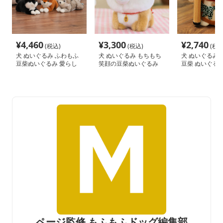
¥
4,460
¥
3,300
¥
2,740
(税込)
(税込)
(税込
犬 ぬいぐるみ ふわもふ
犬 ぬいぐるみ もちもち
犬 ぬいぐるみ 
豆柴ぬいぐるみ 愛らし
笑顔の豆柴ぬいぐるみ
豆柴 ぬいぐるみ
い仲間たち
カーフ付き
ページ監修 もふもふドッグ編集部