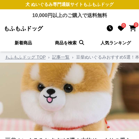
犬 ぬいぐるみ
専門通販サイト
もふもふドッグ
10,000
円以上のご購入で送料無料
0
0
もふもふドッグ
新着商品
商品を検索
人気ランキング
もふもふドッグ TOP
›
記事一覧
›
豆柴ぬいぐるみおすすめ5選！