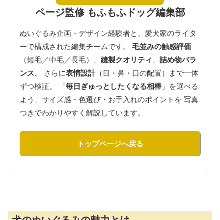
ページ監修 もふもふドッグ編集部
ぬいぐるみ企画・デザイン経験者と、愛犬家のライタ
ーで構成された編集チームです。
毛並みの触感評価
（短毛／中毛／長毛）、
縫製クオリティ
、
詰め物バラ
ンス
、 さらに
表情設計
（目・鼻・口の配置）まで一体
ずつ検証。 「
毎日ぎゅっとしたくなる相棒
」を選べる
よう、サイズ感・色選び・お手入れのポイントを 写真
つきでわかりやすく解説しています。
トップページへ戻る
犬のぬいぐるみの魅力とは