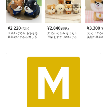
¥
2,220
¥
2,840
¥
3,300
(税込)
(税込)
(税込
犬 ぬいぐるみ もちもち
犬 ぬいぐるみ もふもふ
犬 ぬいぐるみ 
豆柴ぬいぐるみ 癒し系
豆柴 おすわりぬいぐる
笑顔の豆柴ぬい
バンダナ付き
み