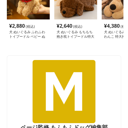
¥
2,880
¥
2,640
¥
4,380
(税込)
(税込)
(税込
犬 ぬいぐるみ ふわふわ
犬 ぬいぐるみ もちもち
犬 ぬいぐるみ 
トイプードル ベビー ぬ
抱き枕トイプードル特大
わんこ 特大抱
いぐるみ
ぬいぐるみ
ページ監修 もふもふドッグ編集部