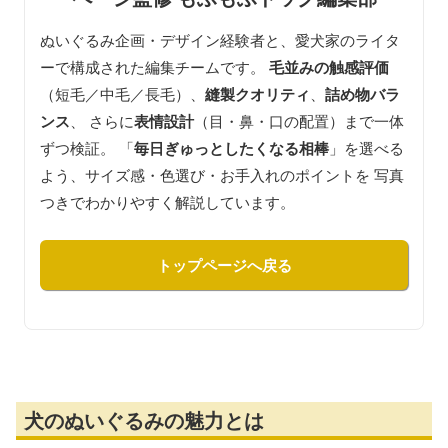
ぬいぐるみ企画・デザイン経験者と、愛犬家のライタ
ーで構成された編集チームです。
毛並みの触感評価
（短毛／中毛／長毛）、
縫製クオリティ
、
詰め物バラ
ンス
、 さらに
表情設計
（目・鼻・口の配置）まで一体
ずつ検証。 「
毎日ぎゅっとしたくなる相棒
」を選べる
よう、サイズ感・色選び・お手入れのポイントを 写真
つきでわかりやすく解説しています。
トップページへ戻る
犬のぬいぐるみの魅力とは