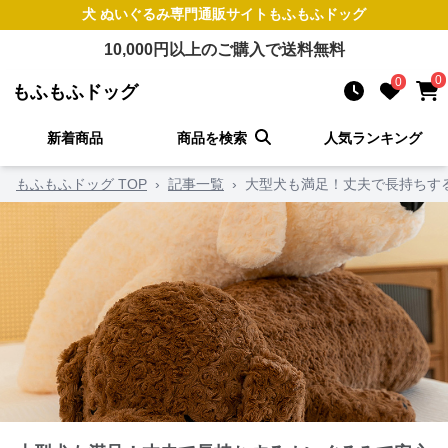
犬 ぬいぐるみ
専門通販サイト
もふもふドッグ
10,000
円以上のご購入で送料無料
0
0
もふもふドッグ
新着商品
商品を検索
人気ランキング
もふもふドッグ TOP
›
記事一覧
›
大型犬も満足！丈夫で長持ちす