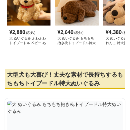
¥
2,880
¥
2,640
¥
4,380
(税込)
(税込)
(税込
犬 ぬいぐるみ ふわふわ
犬 ぬいぐるみ もちもち
犬 ぬいぐるみ 
トイプードル ベビー ぬ
抱き枕トイプードル特大
わんこ 特大抱
いぐるみ
ぬいぐるみ
大型犬も大喜び！丈夫な素材で長持ちするも
ちもちトイプードル特大ぬいぐるみ