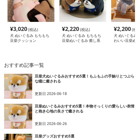
¥
3,020
¥
2,220
¥
2,200
(税込)
(税込)
(税込
犬 ぬいぐるみ もちもち
犬 ぬいぐるみ もちもち
犬 ぬいぐるみ 
豆柴クッション
豆柴ぬいぐるみ 癒し系
わいい豆柴ぬい
バンダナ付き
ーホルダー
おすすめ記事一覧
豆柴犬ぬいぐるみおすすめ5選！もふもふの手触りとつぶら
な瞳に癒される
更新日
2026-06-18
豆柴ぬいぐるみおすすめ5選！本物そっくりの愛らしい表情
と抱き心地の良さで癒される
更新日
2026-06-26
豆柴グッズおすすめ5選