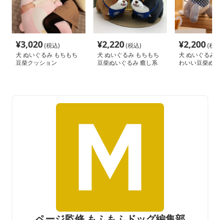
¥
3,020
¥
2,220
¥
2,200
(税込)
(税込)
(税込
犬 ぬいぐるみ もちもち
犬 ぬいぐるみ もちもち
犬 ぬいぐるみ 
豆柴クッション
豆柴ぬいぐるみ 癒し系
わいい豆柴ぬい
バンダナ付き
ーホルダー
ページ監修 もふもふドッグ編集部