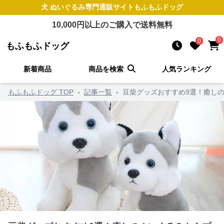
犬 ぬいぐるみ
専門通販サイト
もふもふドッグ
10,000
円以上のご購入で送料無料
0
0
もふもふドッグ
新着商品
商品を検索
人気ランキング
もふもふドッグ TOP
›
記事一覧
›
豆柴グッズおすすめ9選！癒し