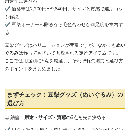
用途別に選べる
✔️ 価格帯は2,200円〜9,840円、サイズと質感で選ぶコツ
も解説
✔️ 豆柴オーナーへ贈るなら毛色合わせが満足度を左右す
る
豆柴グッズはバリエーションが豊富ですが、なかでも
ぬい
ぐるみ
は飾っても抱いても癒される定番アイテムです。
ここでは用途別に9点を厳選し、それぞれの魅力と選び方
のポイントをまとめました。
まずチェック：豆柴グッズ（ぬいぐるみ）の
選び方
◎ 結論：
用途・サイズ・質感
の3点を先に決める
✔️ 用途：飾る・抱く・持ち歩く・贈る、のどれがメイン