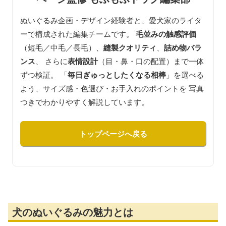
ぬいぐるみ企画・デザイン経験者と、愛犬家のライタ
ーで構成された編集チームです。
毛並みの触感評価
（短毛／中毛／長毛）、
縫製クオリティ
、
詰め物バラ
ンス
、 さらに
表情設計
（目・鼻・口の配置）まで一体
ずつ検証。 「
毎日ぎゅっとしたくなる相棒
」を選べる
よう、サイズ感・色選び・お手入れのポイントを 写真
つきでわかりやすく解説しています。
トップページへ戻る
犬のぬいぐるみの魅力とは