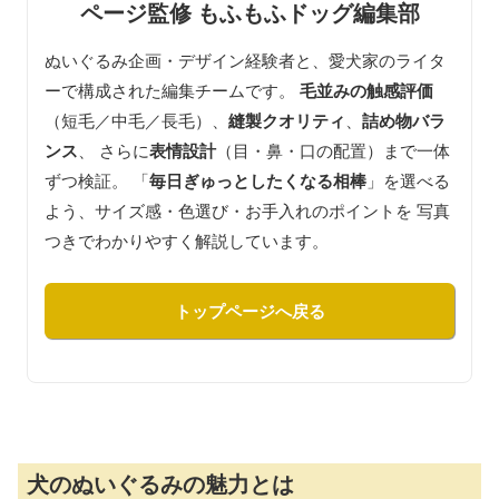
ページ監修 もふもふドッグ編集部
ぬいぐるみ企画・デザイン経験者と、愛犬家のライタ
ーで構成された編集チームです。
毛並みの触感評価
（短毛／中毛／長毛）、
縫製クオリティ
、
詰め物バラ
ンス
、 さらに
表情設計
（目・鼻・口の配置）まで一体
ずつ検証。 「
毎日ぎゅっとしたくなる相棒
」を選べる
よう、サイズ感・色選び・お手入れのポイントを 写真
つきでわかりやすく解説しています。
トップページへ戻る
犬のぬいぐるみの魅力とは