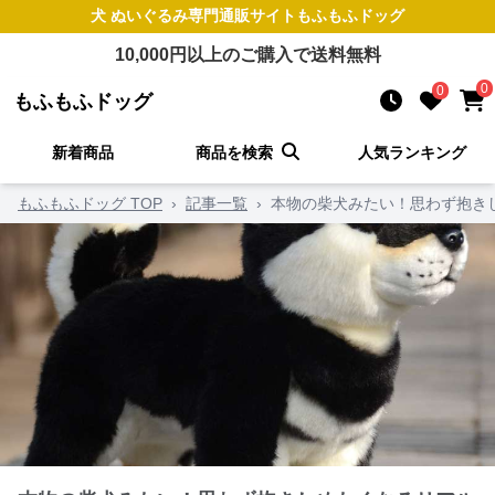
犬 ぬいぐるみ
専門通販サイト
もふもふドッグ
10,000
円以上のご購入で送料無料
0
0
もふもふドッグ
新着商品
商品を検索
人気ランキング
もふもふドッグ TOP
›
記事一覧
›
本物の柴犬みたい！思わず抱き