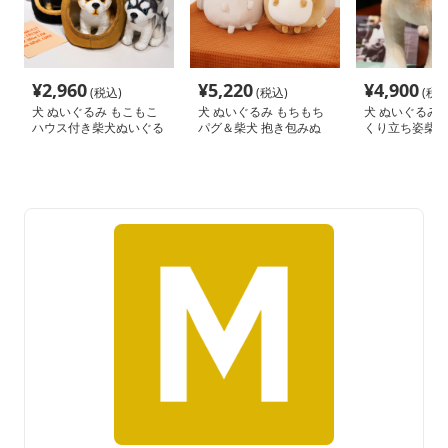
¥
2,960
¥
5,220
¥
4,900
(税込)
(税込)
(税込
犬 ぬいぐるみ もこもこ
犬 ぬいぐるみ もちもち
犬 ぬいぐるみ 
ハウス付き柴犬ぬいぐる
パグ＆柴犬 抱き包みぬ
くり立ち姿柴犬
みセット
いぐるみ
み